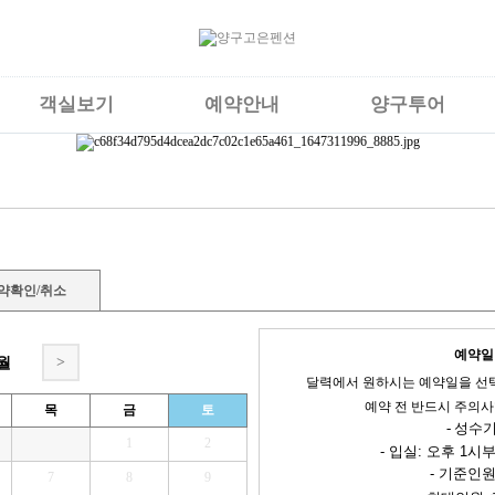
객실보기
예약안내
양구투어
약확인/취소
예약일 :
>
5월
달력에서 원하시는 예약일을 선
예약 전 반드시 주의사
목
금
토
- 성수기
1
2
- 입실: 오후 1시
- 기준인원
7
8
9