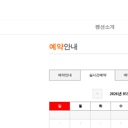
펜션소개
예약
안내
예약안내
실시간예약
예
<
2026년
0
일
월
화
수
3
4
5
6