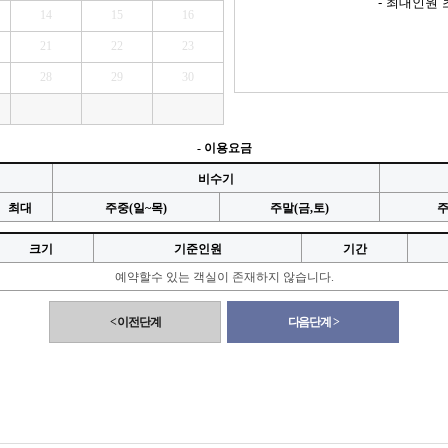
- 최대인원
14
15
16
21
22
23
28
29
30
- 이용요금
비수기
최대
주중(일~목)
주말(금,토)
주
크기
기준인원
기간
예약할수 있는 객실이 존재하지 않습니다.
< 이전단계
다음단계 >