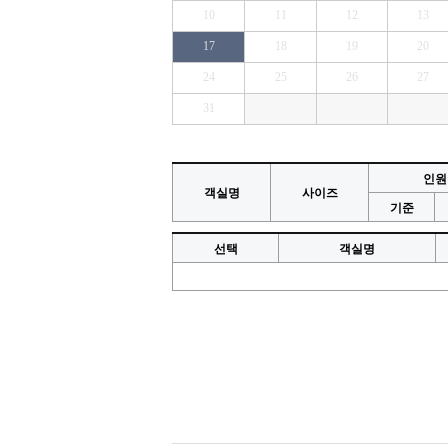
10
11
12
13
17
18
19
20
24
25
26
27
31
인원
객실명
사이즈
기준
선택
객실명