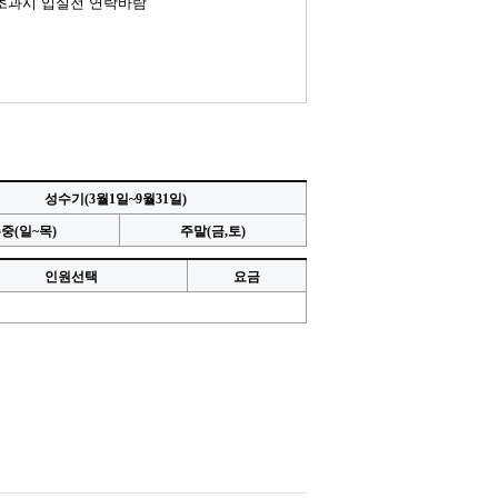
 초과시 입실전 연락바람
성수기(3월1일~9월31일)
중(일~목)
주말(금,토)
인원선택
요금