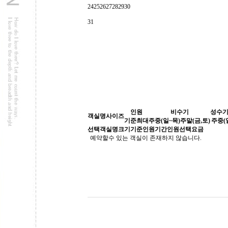
24
25
26
27
28
29
30
31
인원
비수기
성수기(
객실명
사이즈
기준
최대
주중(일~목)
주말(금,토)
주중(
선택
객실명
크기
기준인원
기간
인원선택
요금
예약할수 있는 객실이 존재하지 않습니다.