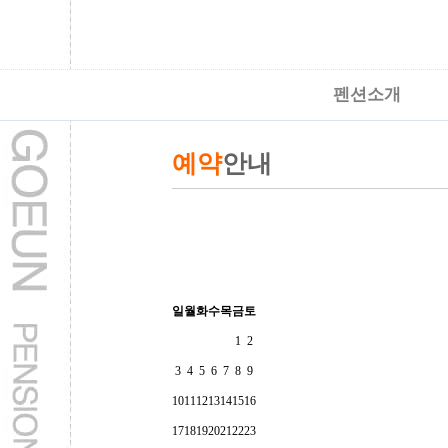
펜션소개
예약
안내
일
월
화
수
목
금
토
1
2
3
4
5
6
7
8
9
10
11
12
13
14
15
16
17
18
19
20
21
22
23