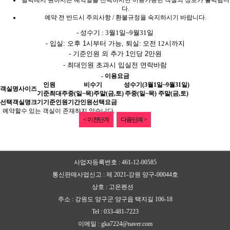
달력에서 원하시는 예약일을 선택하시면 이용가능한 객실의 정보가 출력됩니
다.
예약 전 반드시 주의사항 / 환불규정을 숙지하시기 바랍니다.
- 성수기 : 3월1일~9월31일
- 입실: 오후 1시부터 가능,
퇴실: 오전 12시까지​
- 기준인원 외 추가 1인당 2만원
- 최대인원 초과시 입실전 연락바람
- 이용요금
인원
비수기
성수기(3월1일~9월31일)
객실명
사이즈
기준
최대
주중(일~목)
주말(금,토)
주중(일~목)
주말(금,토)
선택
객실명
크기
기준인원
기간
인원선택
요금
예약할수 있는 객실이 존재하지 않습니다.
< 이전단계
다음단계 >
사업자등록번호 : 461-12-00585
통신판매사업신고 : 제 2021-강원 양구-00044호
상호 : 고은펜션
주소 : 강원도 양구군 양구읍 택지길 106-18
Tel : 033-481-7223
이메일 : gka7224@naver.com